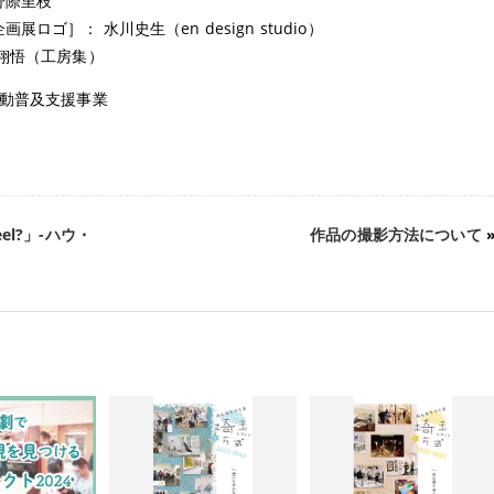
野際里枝
ゴ］： 水川史生（en design studio）
翔悟（工房集）
活動普及支援事業
eel?」-ハウ・
作品の撮影方法について