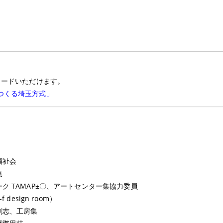
ロードいただけます。
みんなでつくる埼玉方式」
福祉会
集
 TAMAP±〇、アートセンター集協力委員
esign room）
剛志、工房集