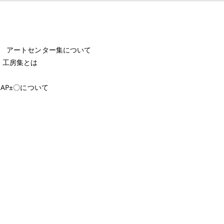
ー アートセンター集について
 工房集とは
AP±〇について