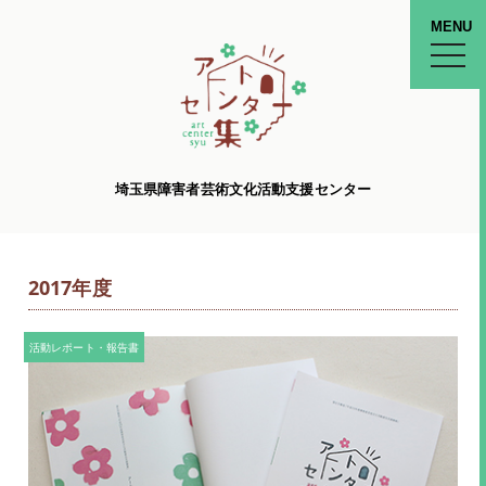
MENU
toggle
naviga
埼玉県障害者芸術文化活動支援センター
2017年度
活動レポート・報告書