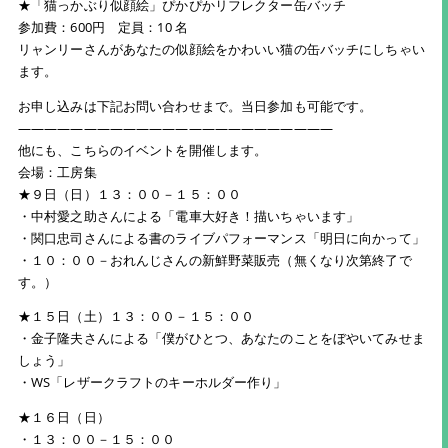
★「猫っかぶり似顔絵」ぴかぴかリフレクター缶バッチ
参加費：600円 定員：10 名
リャンリーさんがあなたの似顔絵をかわいい猫の缶バッチにしちゃい
ます。
お申し込みは下記お問い合わせまで。当日参加も可能です。
————————————————————————
他にも、こちらのイベントを開催します。
会場：工房集
★９日（日）１３：００－１５：００
・中村愛之助さんによる「電車大好き！描いちゃいます」
・関口忠司さんによる書のライブパフォーマンス「明日に向かって」
・１０：００－おれんじさんの新鮮野菜販売（無くなり次第終了で
す。）
★１５日（土）１３：００－１５：００
・金子隆夫さんによる「僕がひとつ、あなたのことをぼやいてみせま
しょう」
・WS「レザークラフトのキーホルダー作り」
★１６日（日）
・１３：００－１５：００