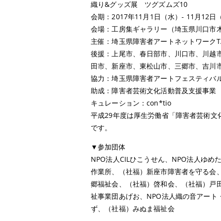
織り&グッズ展 ツグズムズ10
会期：2017年11月1日（水）- 11月12日（
会場：工房集ギャラリー（埼玉県川口市木
主催：埼玉県障害者アートネットワークTA
後援：上尾市、春日部市、川口市、川越
田市、新座市、東松山市、三郷市、吉川
協力：埼玉県障害者アートフェスティバル実行委
助成：障害者芸術文化活動普及支援事業
キュレーション：con*tio
平成29年度は厚生労働省「障害者芸術
です。
▼参加団体
NPO法人CILひこうせん、NPO法人
作業所、（社福）新座市障害者を守る会、
郷福祉会、（社福）啓和会、（社福）戸
祉事業団あげお、NPO法人織の音アー
ず、（社福）みぬま福祉会