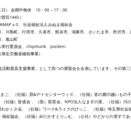
日） 会期中無休 10：00 – 17：00
曽呂1445）
MAP ±０、社会福祉法人みぬま福祉会
市、川島町、行田市、久喜市、熊谷市、鴻巣市、さいたま市、所沢市、
市、嵐山町
員会、chipmunk、pockeni
（厚生労働省補助事業）
文化活動普及支援事業」として四つの展覧会を企画しています。その第二
ゆめたまご、（社福）昴&デイセンターウィズ、（社福）皆の郷川越いもの
（社福）皆成会 、（医）双里会、NPO法人なまずの里、（社福）川
田わかくさ会、（社福）ワーク&ライクのびっこ、（社福）埼玉県社会
ト・福祉協会、（社福）めだかすとりぃむ、（公社）やどかりの里すてあ