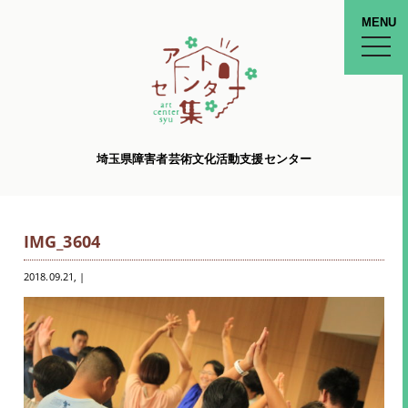
MENU
toggle
naviga
埼玉県障害者芸術文化活動支援センター
IMG_3604
2018.09.21
, |