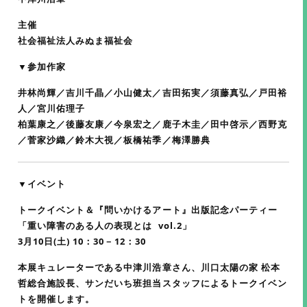
主催
社会福祉法人みぬま福祉会
▼参加作家
井林尚輝／吉川千晶／小山健太／吉田拓実／須藤真弘／戸田裕
人／宮川佑理子
柏葉康之／後藤友康／今泉宏之／鹿子木圭／田中啓示／西野克
／菅家沙織／鈴木大視／板橋祐季／梅澤勝典
▼イベント
トークイベント＆『問いかけるアート』出版記念パーティー
「重い障害のある人の表現とは vol.2」
3月10日(土) 10：30－12：30
本展キュレーターである中津川浩章さん、川口太陽の家 松本
哲総合施設長、サンだいち班担当スタッフによるトークイベン
トを開催します。