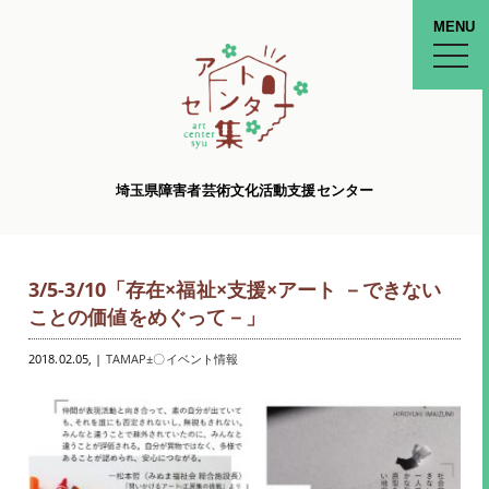
MENU
toggle
naviga
埼玉県障害者芸術文化活動支援センター
3/5-3/10「存在×福祉×支援×アート －できない
ことの価値をめぐって－」
2018.02.05
, |
TAMAP±〇イベント情報