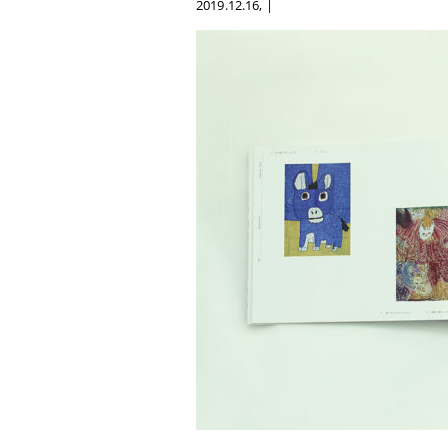
2019.12.16
, |