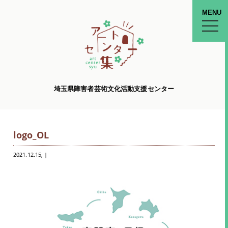
MENU
toggle
naviga
埼玉県障害者芸術文化活動支援センター
logo_OL
2021.12.15
, |