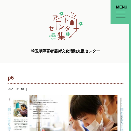
MENU
toggle
naviga
埼玉県障害者芸術文化活動支援センター
p6
2021.03.30
, |