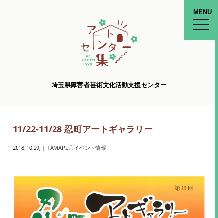
MENU
toggle
naviga
埼玉県障害者芸術文化活動支援センター
11/22-11/28 忍町アートギャラリー
2018.10.29
, |
TAMAP±〇イベント情報