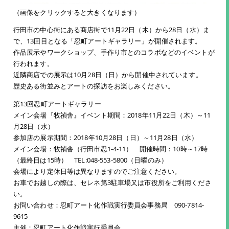
（画像をクリックすると大きくなります）
行田市の中心街にある商店街で11月22日（木）から28日（水）ま
で、13回目となる「忍町アートギャラリー」が開催されます。
作品展示やワークショップ、手作り市とのコラボなどのイベントが
行われます。
近隣商店での展示は10月28日（日）から開催中されています。
歴史ある街並みとアートの探訪をお楽しみください。
第13回忍町アートギャラリー
メイン会場『牧禎舎』イベント期間：2018年11月22日（木）～11
月28日（水）
参加店の展示期間：2018年10月28日（日）～11月28日（水）
メイン会場：牧禎舎（行田市忍1-4-11） 開催時間：10時～17時
（最終日は15時） TEL:048-553-5800（日曜のみ）
会場により定休日等は異なりますのでご注意ください。
お車でお越しの際は、セレネ第3駐車場又は市役所をご利用くださ
い。
お問い合わせ：忍町アート化作戦実行委員会事務局 090-7814-
9615
主催：忍町アート化作戦実行委員会