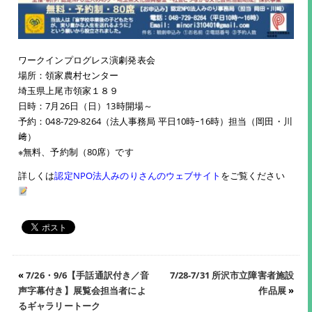
ワークインプログレス演劇発表会
場所：領家農村センター
埼玉県上尾市領家１８９
日時：7月26日（日）13時開場～
予約：048-729-8264（法人事務局 平日10時ｰ16時）担当（岡田・川
﨑）
※無料、予約制（80席）です
詳しくは
認定NPO法人みのりさんのウェブサイト
をご覧ください
«
7/26・9/6【手話通訳付き／音
7/28-7/31 所沢市立障害者施設
声字幕付き】展覧会担当者によ
作品展
»
るギャラリートーク