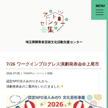
MENU
toggle
naviga
埼玉県障害者芸術文化活動支援センター
7/26 ワークインプログレス演劇発表会@上尾市
2026.07.08
, |
TAMAP±〇イベント情報
認定NPO法人みのりさんから、
演劇発表会のご案内をいただきました