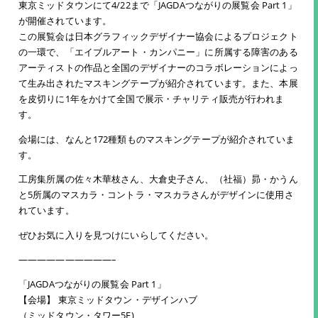
東京ミッドタウンにて4/22まで「JAGDAつながりの展覧会 Part 1」
が開催されています。
この展覧会は日本グラフィックデザイナー協会によるプロジェクト
の一環で、「エイブルアート・カンパニー」に所属する障害のある
アーティストの作品と全国のデザイナーのコラボレーションによっ
て生み出されたマスキングテープが紹介されています。また、本展
を皮切りに1年をかけて全国で展示・チャリティ販売が行われま
す。
会場には、なんと172種類ものマスキングテープが紹介されていま
す。
工房集所属の佐々木華枝さん、大倉史子さん、（社福）昴・かうん
と5所属のマスカラ・コントラ・マスカラさんがデザインに使用さ
れています。
ぜひお気に入りを見つけにいらしてください。
——————————–
「JAGDAつながりの展覧会 Part 1」
【会場】 東京ミッドタウン・デザインハブ
（ミッドタウン・タワー5F)