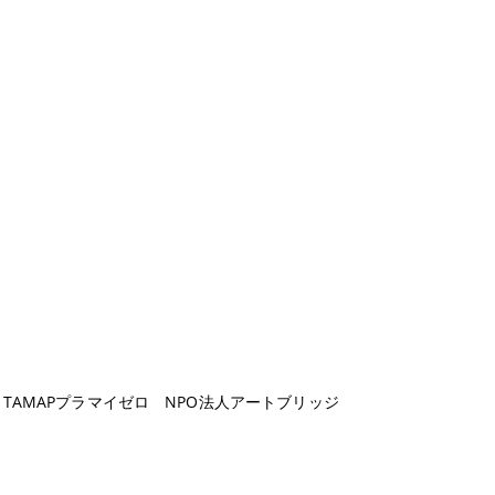
）
）
）
）
）
）
TAMAPプラマイゼロ NPO法人アートブリッジ