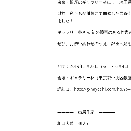
東京・銀座のギャラリー林にて、埼玉
以前、私たちが川越にて開催した展覧
ました！
ギャラリー林さん 初の障害のある作家
ぜひ、お誘いあわせのうえ、銀座へ足
期間：2019年5月28日（火）～6月4日
会場：ギャラリー林（東京都中央区銀座7-7-1
詳細は、
http://g-hayashi.com/hp/?p
———— 出展作家 ————
相田大希（個人）