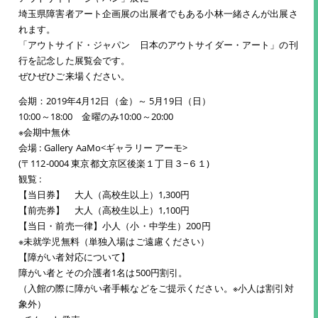
埼玉県障害者アート企画展の出展者でもある小林一緒さんが出展さ
れます。
「アウトサイド・ジャパン 日本のアウトサイダー・アート」の刊
行を記念した展覧会です。
ぜひぜひご来場ください。
会期：2019年4月12日（金）～ 5月19日（日）
10:00～18:00 金曜のみ10:00～20:00
※会期中無休
会場 : Gallery AaMo<ギャラリー アーモ>
(〒112-0004 東京都文京区後楽１丁目３−６１)
観覧 :
【当日券】 大人（高校生以上）1,300円
【前売券】 大人（高校生以上）1,100円
【当日・前売一律】小人（小・中学生）200円
※未就学児無料（単独入場はご遠慮ください）
【障がい者対応について】
障がい者とその介護者1名は500円割引。
（入館の際に障がい者手帳などをご提示ください。※小人は割引対
象外）