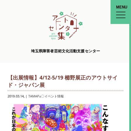
MENU
toggle
naviga
埼玉県障害者芸術文化活動支援センター
【出展情報】4/12-5/19 櫛野展正のアウトサイ
ド・ジャパン展
2019.03.14
, |
TAMAP±〇イベント情報