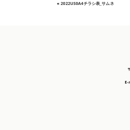
«
2022US0A4チラシ表_サムネ
E-