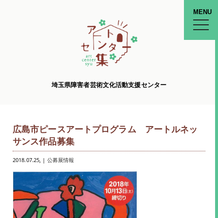
MENU
toggle
naviga
埼玉県障害者芸術文化活動支援センター
広島市ピースアートプログラム アートルネッ
サンス作品募集
2018.07.25
, |
公募展情報