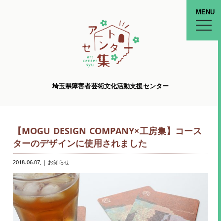
MENU
toggle
naviga
埼玉県障害者芸術文化活動支援センター
【MOGU DESIGN COMPANY×工房集】コース
ターのデザインに使用されました
2018.06.07
, |
お知らせ