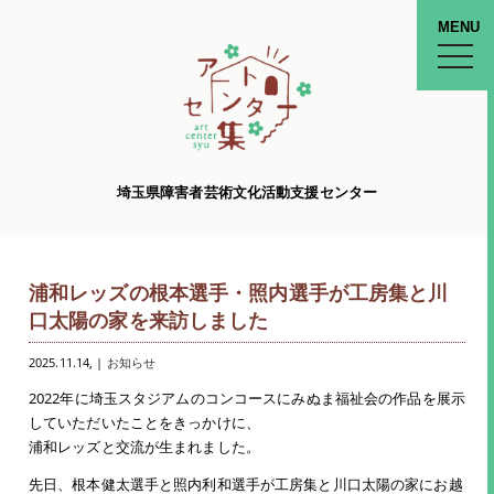
MENU
toggle
naviga
埼玉県障害者芸術文化活動支援センター
浦和レッズの根本選手・照内選手が工房集と川
口太陽の家を来訪しました
2025.11.14
, |
お知らせ
2022年に埼玉スタジアムのコンコースにみぬま福祉会の作品を展示
していただいたことをきっかけに、
浦和レッズと交流が生まれました。
先日、根本健太選手と照内利和選手が工房集と川口太陽の家にお越