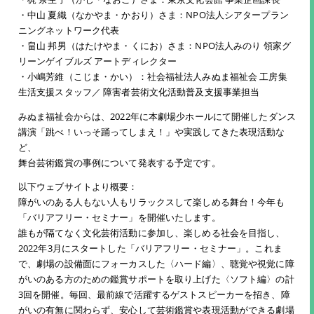
・中山 夏織（なかやま・かおり）さま：NPO法人シアタープラン
ニングネットワーク代表
・畠山 邦男（はたけやま・くにお）さま：NPO法人みのり 領家グ
リーンゲイブルズ アートディレクター
・小嶋芳維（こじま・かい）：社会福祉法人みぬま福祉会 工房集
生活支援スタッフ／ 障害者芸術文化活動普及支援事業担当
みぬま福祉会からは、2022年に本劇場少ホールにて開催したダンス
講演「跳べ！いっそ踊ってしまえ！」や実践してきた表現活動な
ど、
舞台芸術鑑賞の事例について発表する予定です。
以下ウェブサイトより概要：
障がいのある人もない人もリラックスして楽しめる舞台！今年も
「バリアフリー・セミナー」を開催いたします。
誰もが隔てなく文化芸術活動に参加し、楽しめる社会を目指し、
2022年3月にスタートした「バリアフリー・セミナー」。これま
で、劇場の設備面にフォーカスした〈ハード編〉、聴覚や視覚に障
がいのある方のための鑑賞サポートを取り上げた〈ソフト編〉の計
3回を開催。毎回、最前線で活躍するゲストスピーカーを招き、障
がいの有無に関わらず、安心して芸術鑑賞や表現活動ができる劇場