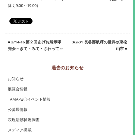
除く9:00～19:00）
«
2/14-16 第２回あげお展示即
3/2-31 長谷部航輝の世界@東松
売会～きて・みて・さわって～
山市
»
過去のお知らせ
お知らせ
展覧会情報
TAMAP±〇イベント情報
公募展情報
表現活動状況調査
メディア掲載