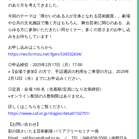
のあり方を考えてきました。
今回のテーマは「障がいのある人が主体となれる芸術鑑賞」。劇場
や公共の文化施設で働く方はもちろん、舞台芸術に関心のある、あ
らゆる方に参加いただきたい同セミナー。多くの皆さまのお申し込
みをお待ちしています！
お申し込みはこちらから
https://ws.formzu.net/fgen/S36532634/
◎申込締切：2025年2月17日（月）17:00
※【会場で参加】の方で、手話通訳の利用をご希望の方は、2025年
2月12日（水）までにお申込みください。
◎定員：会場 100 名（先着順/定員になり次第締切）
※オンライン配信の人数制限はありません。
詳しくはこちらをご覧ください。
https://www.saf.or.jp/stages/detail/102751/
【お問い合わせ】
彩の国さいたま芸術劇場 バリアフリーセミナー係
Email：saf-forum＠saf.or.jp ／ TEL：048-858-5500（休館日を