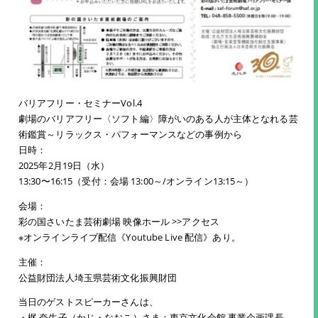
バリアフリー・セミナーVol.4
劇場のバリアフリー〈ソフト編〉障がいのある人が主体となれる芸
術鑑賞～リラックス・パフォーマンスなどの事例から
日時：
2025年2月19日（水）
13:30〜16:15（受付：会場 13:00～/オンライン13:15～）
会場：
彩の国さいたま芸術劇場 映像ホール >>アクセス
※オンラインライブ配信《Youtube Live 配信》あり。
主催：
公益財団法人埼玉県芸術文化振興財団
当日のゲストスピーカーさんは、
・梶 奈生子（かじ・なおこ）さま：東京文化会館 事業企画課長