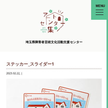
MENU
toggle
naviga
埼玉県障害者芸術文化活動支援センター
ステッカー_スライダー1
2023.02.22
, |