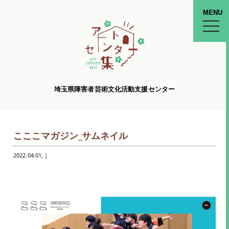
MENU
toggle
naviga
埼玉県障害者芸術文化活動支援センター
こここマガジン_サムネイル
2022.04.01
, |