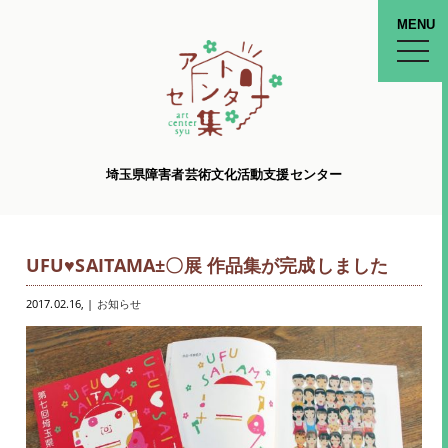
MENU
toggle
naviga
埼玉県障害者芸術文化活動支援センター
UFU♥SAITAMA±〇展 作品集が完成しました
2017.02.16
, |
お知らせ