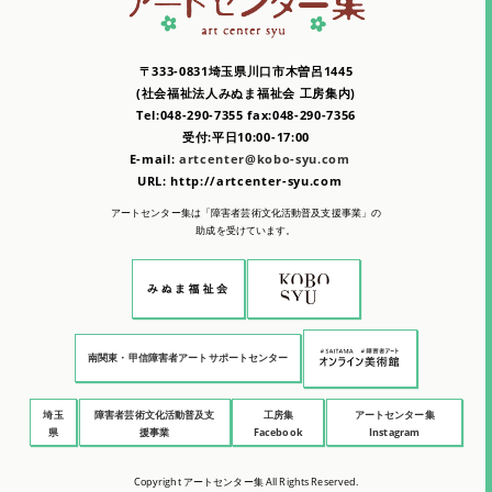
〒333-0831埼玉県川口市木曽呂1445
(社会福祉法人みぬま福祉会 工房集内)
Tel:048-290-7355 fax:048-290-7356
受付:平日10:00-17:00
E-mail:
artcenter@kobo-syu.com
URL: http://artcenter-syu.com
アートセンター集は「障害者芸術文化活動普及支援事業」の
助成を受けています。
南関東・甲信障害者アートサポートセンター
埼玉
障害者芸術文化活動普及支
工房集
アートセンター集
県
援事業
Facebook
Instagram
Copyright アートセンター集 All Rights Reserved.