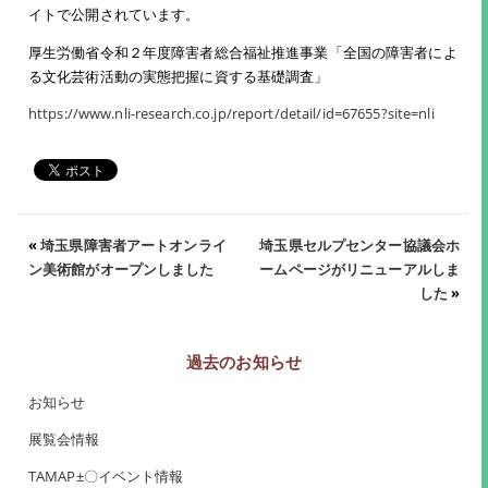
イトで公開されています。
厚生労働省令和２年度障害者総合福祉推進事業「全国の障害者によ
る文化芸術活動の実態把握に資する基礎調査」
https://www.nli-research.co.jp/report/detail/id=67655?site=nli
«
埼玉県障害者アートオンライ
埼玉県セルプセンター協議会ホ
ン美術館がオープンしました
ームページがリニューアルしま
した
»
過去のお知らせ
お知らせ
展覧会情報
TAMAP±〇イベント情報