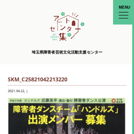
MENU
toggle
naviga
埼玉県障害者芸術文化活動支援センター
SKM_C25821042213220
2021.04.22
, |