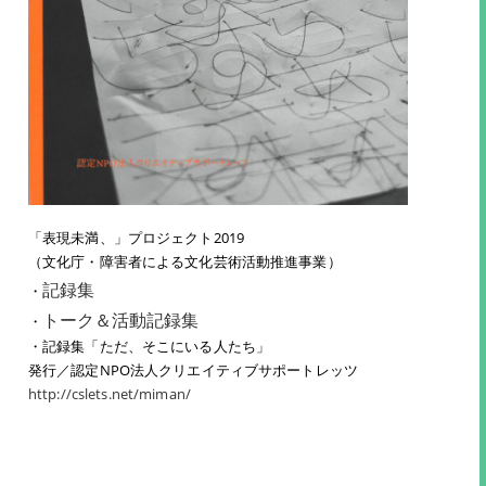
「表現未満、」プロジェクト2019
（文化庁・障害者による文化芸術活動推進事業）
記録集
・
トーク＆活動記録集
・
・記録集「ただ、そこにいる人たち」
発行／認定NPO法人クリエイティブサポートレッツ
http://cslets.net/miman/