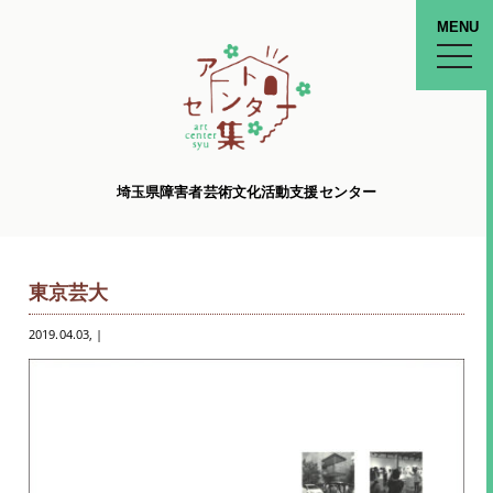
MENU
toggle
naviga
埼玉県障害者芸術文化活動支援センター
東京芸大
2019.04.03
, |